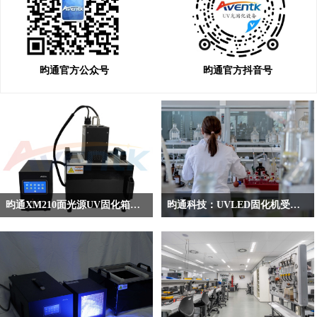
昀通官方公众号
昀通官方抖音号
昀通XM210面光源UV固化箱赢得众多高校和科研所的青睐
昀通科技：UVLED固化机受到多家高校青睐
在科研与学术研究的道路上，高校实
之前香港城市大学深圳研究院就有找
验室和科研所对于实验设备的选择尤
到昀通科技，咨询昀通科技的UVLED
为严格。近年来，随着科技的飞速发
固化机，用于固化光敏树脂。目前与
展，UVLED固化技术因其独特的优势
昀通科技合作过的高校包括北京大
逐渐取代了传统的UV汞灯，成为众多
学、香港大学、华中科技大学、上海
科研领域的首选。在众多UVLED固化
理工大学、西安交大、山东大学和深