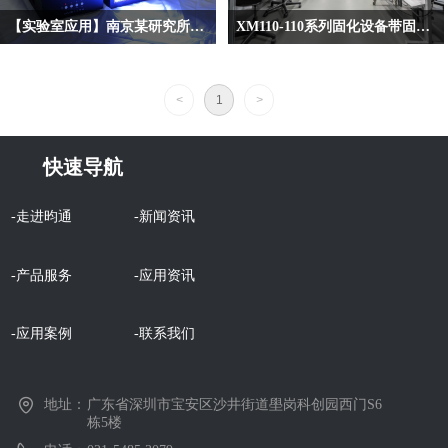
设备中，昀通科技的XM210面光源
圳大学等多所院校。
【实验室应用】南京某研究所又订购了UVLED固化设备
XM110-110系列固化设备带固化箱的实验室测试应用
UVLED固化箱凭借其卓越的性能和人
今天南京某研究所再一次采购昀通科
宁波市某家工业技术有限公司通过搜
性化的设计，赢得了众多高校实验室
技的XM160固化机，及配套的UVLED
索引擎搜到我们昀通科技，客户直接
和科研所的青睐。
<
1
>
固化箱设备，这已经不是第一次大学
电话联系上我们昀通科技的销售人员
实验室来采购昀通科技的UVLED固化
说需要一款实验室测试使用的固化设
设备了。很多实验室的同学及老师，
备，
快速导航
在了解看完昀通科技的产品并借用样
机后，就决定下单采购了，因为昀通
-走进昀通
-新闻资讯
的UVLED固化机，配有触摸屏人性化
操作界面，在实验室里可以自由地设
定时间、光强等等参数，这正满足了
-产品服务
-应用资讯
实验性的目的。好用又方便，希望越
来越多的实验室都选择昀通科技的
-应用案例
-联系我们
UVLED固化机。
地址：
广东省深圳市宝安区沙井街道壆岗科创园西门S6
栋5楼