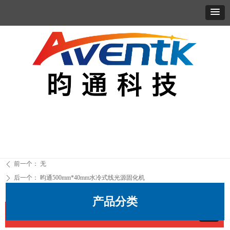
首页
走进昀通
产品服务
应用案例
新闻资讯
联系我们
前一个：
无
ꄴ
后一个：
昀通500mm*40mm水冷式线光源固化机
ꄲ
产品分类