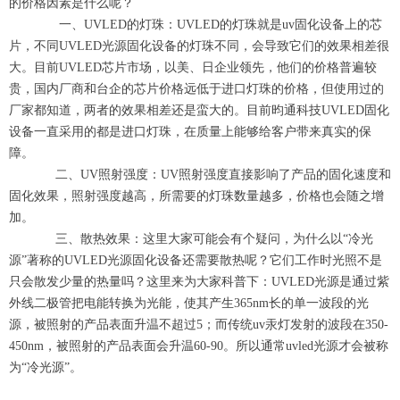
的价格因素是什么呢？
一、UVLED的灯珠：UVLED的灯珠就是uv固化设备上的芯
片，不同UVLED光源固化设备的灯珠不同，会导致它们的效果相差很
大。目前UVLED芯片市场，以美、日企业领先，他们的价格普遍较
贵，国内厂商和台企的芯片价格远低于进口灯珠的价格，但使用过的
厂家都知道，两者的效果相差还是蛮大的。目前昀通科技UVLED固化
设备一直采用的都是进口灯珠，在质量上能够给客户带来真实的保
障。
二、UV照射强度：UV照射强度直接影响了产品的固化速度和
固化效果，照射强度越高，所需要的灯珠数量越多，价格也会随之增
加。
三、散热效果：这里大家可能会有个疑问，为什么以“冷光
源”著称的UVLED光源固化设备还需要散热呢？它们工作时光照不是
只会散发少量的热量吗？这里来为大家科普下：UVLED光源是通过紫
外线二极管把电能转换为光能，使其产生365nm长的单一波段的光
源，被照射的产品表面升温不超过5；而传统uv汞灯发射的波段在350-
450nm，被照射的产品表面会升温60-90。所以通常uvled光源才会被称
为“冷光源”。