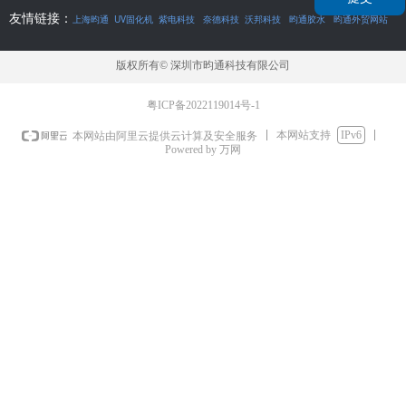
友情链接：
上海昀通
UV固化机
紫电科技
奈德科技
沃邦科技
昀通胶水
昀通外贸网站
版权所有©
深圳市昀通科技有限公司
粤ICP备2022119014号-1
本网站支持
IPv6
本网站由阿里云提供云计算及安全服务
Powered by 万网