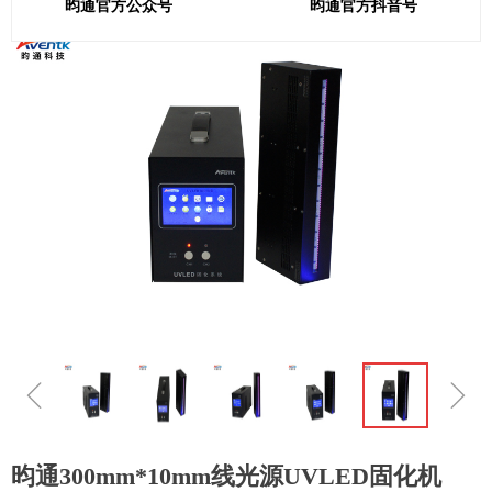
昀通官方公众号
昀通官方抖音号
ꁆ
ꁇ
昀通300mm*10mm线光源UVLED固化机