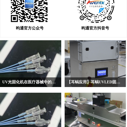
昀通官方公众号
昀通官方抖音号
‌UV光固化机在医疗器械中的创新应用
【耳蜗应用】耳蜗UVLED固化应用
随着医疗技术的不断进步，医疗器械
UVLED固化设备根据面积划分，可以
的生产与制造对精度和安全性的要求
分为UVLED点光源、UVLED线光源
日益提高。在这一背景下，UV光固化
和UVLED面光源。关于精密零件、微
机凭借其高效、精准、低热量和环保
电机、光纤连接器等固化面积不是很
的特点，在医疗器械制造领域发挥着
大的材料就适合用UVLED点光源来固
越来越重要的作用。
化。