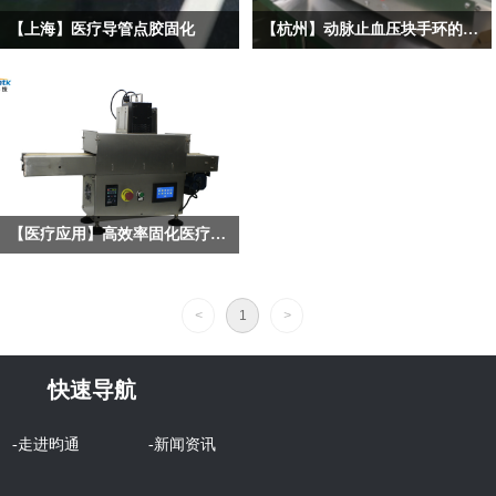
UV光固化机利用特定波长的紫外光
【上海】医疗导管点胶固化
【杭州】动脉止血压块手环的硅胶压块与PC支架粘接固化
（如365nm、395nm等），使医疗器械
前段时间上海一家做医疗设备从网上
杭州某家知名医疗器械是一家从业了
中使用的UV胶水或涂层中的光引发剂
找到昀通科技，咨询了解用于医疗导
12年的医疗器械的公司，客户在网上
发生光化学反应，迅速形成坚固的交
管点胶的UVLED光固化设备。客户提
发布了动脉止血压块手环固化的需
联结构。这种独特的固化技术不仅提
出UVLED固化设备需要满足波段
求，主要固化硅胶压块与PC支架粘
高了生产效率，还确保了医疗器械的
365nm，十个导管一起胶水快速固
接，昀通科技在网上看到了客户的需
质量和可靠性。
化。
求，就立即向客户介绍昀通科技，昀
通科技是一家专注做UVLED光固化设
【医疗应用】高效率固化医疗器械
备并有着在固化行业深耕研发十几年
苏州某医疗器械是一家致力于应用创
的一家民营企业。
新医用金属材料发展以骨科为主的高
<
1
>
端医疗器械产品公司，客户公司在网
络了解到我们昀通科技是专注做
UVLED光固化设备的公司，通过官网
快速导航
上电话联系上昀通科技的销售，并说
明客户的公司需要一款可以快速固化
-走进昀通
-新闻资讯
且适用流水线工作的光固化设备。